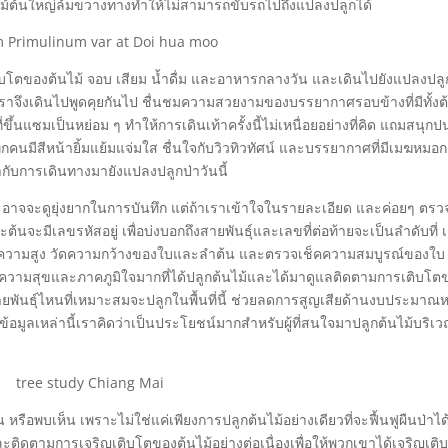
นไม้ต้นใหญ่ล้มขวางทางทำให้ไม่สามารถขับรถไปถึงแปลงปลูกได้
ิบโตของต้นไม้ จอบ เสียม น้ำดื่ม และอาหารกลางวัน และเดินไปยังแปลงปลู
ึงเดินไปพูดคุยกันไป ชื่นชมความสวยงามของบรรยากาศรอบข้างที่มีทั้งต้
ขึ้นแซมเป็นหย่อม ๆ ทำให้การเดินเท้าครั้งนี้ไม่เหนื่อยอย่างที่คิด แถมสนุกป
กคนมีสีหน้ายิ้มแย้มแจ่มใส ชื่นใจกับวิวทิวทัศน์ และบรรยากาศที่มีเมฆหมอ
ากับการเดินทางมายังแปลงปลูกป่าวันนี้
อาจจะดูยุ่งยากในการบันทึก แต่ถ้าเราเข้าใจในรายละเอียด และค่อยๆ ตรว
ะต้นจะมีเลขรหัสอยู่ เพื่อบ่งบอกถึงสายพันธุ์และเลขที่ต่อท้ายจะเป็นลำดับที่ 
นทึกความสูง วัดความกว้างของใบและลำต้น และตรวจเช็คความสมบูรณ์ของใบ 
ึกมีความสุขและภาคภูมิใจมากที่ได้ปลูกต้นไม้และได้มาดูแลติดตามการเติบโต
้สายพันธุ์ไหนที่เหมาะสมจะปลูกในพื้นที่นี้ ช่วยลดการสูญเสียด้านงบประมาณ
ข้อมูลเหล่านี้เราคิดว่าเป็นประโยชน์มากสำหรับผู้ที่สนใจมาปลูกต้นไม้บริเวณ
่าน หรือพบเห็น เพราะไม่ใช่แค่เพียงการปลูกต้นไม้อย่างเดียวที่จะฟื้นฟูผืนป่าได
 และติดตามการเจริญเติบโตของต้นไม้อย่างต่อเนื่องเพื่อให้พวกเขาได้เจริญเติ