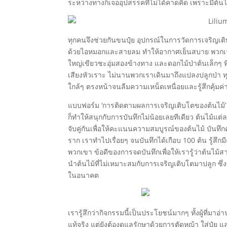
ระหว่างทางก็เจออุปสรรคที่ไม่ได้คาดคิด เพราะมีต้
ทุกคนจึงช่วยกันขนปุ๋ย อุปกรณ์ในการวัดการเจริญเต
ด้วยไอหมอกและสายลม ทำให้อากาศเย็นสบาย พวกเราจ
ใหญ่เขียวชะอุ่มสองข้างทาง และดอกไม้ป่าต้นเล็กๆ ที่
เสียงหัวเราะ ไม่นานพวกเราเดินมาถึงแปลงปลูกป่า ทุ
ใกล้ๆ ตรงหน้าจนลืมความเหน็ดเหนื่อยและรู้สึกคุ้มค่
แบบฟอร์ม ‘การติดตามผลการเจริญเติบโตของต้นไม้’ 
ก็ทำให้สนุกกับการบันทึกไม่น้อยเลยทีเดียว ต้นไม้แต่ล
จับคู่กันเพื่อให้คะแนนความสมบูรณ์ของต้นไม้ บั
ราก เราทำไปเรื่อยๆ จนบันทึกได้เกือบ 100 ต้น รู้ส
พวกเขา ข้อดีของการจดบันทึกเพื่อให้เรารู้ว่าต้นไม
นำต้นไม้ที่ไม่เหมาะสมกับการเจริญเติบโตมาปลูก ซึ่ง
ในอนาคต
เรารู้สึกว่ากิจกรรมนี้เป็นประโยชน์มากๆ ทั้งผู้ที่มาอ
แท้จริง แต่ยังต้องดูแลรักษาด้วยการตัดหญ้า ใส่ปุ๋ย