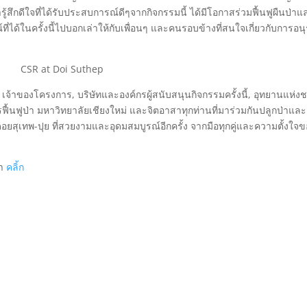
รู้สึกดีใจที่ได้รับประสบการณ์ดีๆจากกิจกรรมนี้ ได้มีโอกาสร่วมฟื้นฟูผืนป่าแ
่ได้ในครั้งนี้ไปบอกเล่าให้กับเพื่อนๆ และคนรอบข้างที่สนใจเกี่ยวกับการอนุร
ด เจ้าของโครงการ, บริษัทและองค์กรผู้สนับสนุนกิจกรรมครั้งนี้, อุทยานแห่งช
ฟื้นฟูป่า มหาวิทยาลัยเชียงใหม่ และจิตอาสาทุกท่านที่มาร่วมกันปลูกป่าแล
อยสุเทพ-ปุย ที่สวยงามและอุดมสมบูรณ์อีกครั้ง จากมือทุกคู่และความตั้งใจ
่า
คลิ้ก